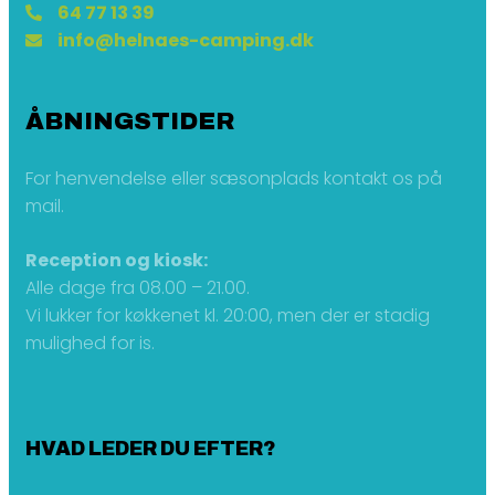
64 77 13 39
info@helnaes-camping.dk
ÅBNINGSTIDER
For henvendelse eller sæsonplads kontakt os på
mail.
Reception og kiosk:
Alle dage fra 08.00 – 21.00.
Vi lukker for køkkenet kl. 20:00, men der er stadig
mulighed for is.
HVAD LEDER DU EFTER?