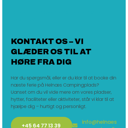
RO, NATUR OG CAMPINGSTEMNING SOM I
GAMLE DAGE
KONTAKT OS – VI
GLÆDER OS TIL AT
HØRE FRA DIG
Har du spørgsmål, eller er du klar til at booke din
næste ferie på Helnæs Campingplads?
Uanset om du vil vide mere om vores pladser,
hytter, faciliteter eller aktiviteter, står vi klar til at
hjælpe dig – hurtigt og personligt.
info@helnaes
+45 64 77 13 39