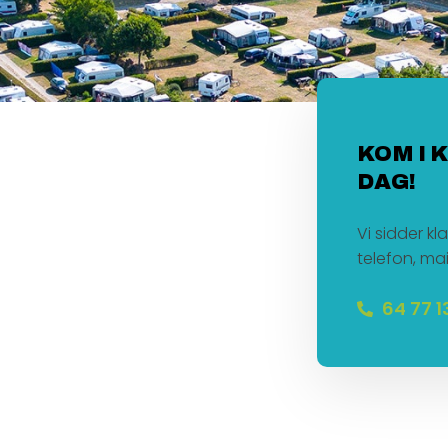
KOM I 
DAG!
Vi sidder kl
telefon, mai
64 77 1