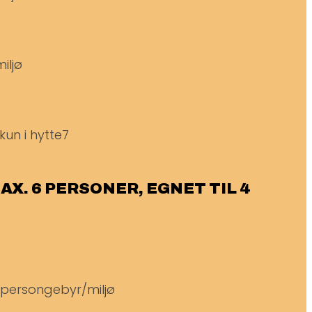
iljø
kun i hytte7
MAX. 6 PERSONER, EGNET TIL 4
g persongebyr/miljø