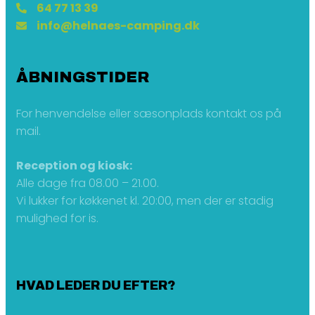
64 77 13 39
info@helnaes-camping.dk
ÅBNINGSTIDER
For henvendelse eller sæsonplads kontakt os på
mail.
Reception og kiosk:
Alle dage fra 08.00 – 21.00.
Vi lukker for køkkenet kl. 20:00, men der er stadig
mulighed for is.
HVAD LEDER DU EFTER?