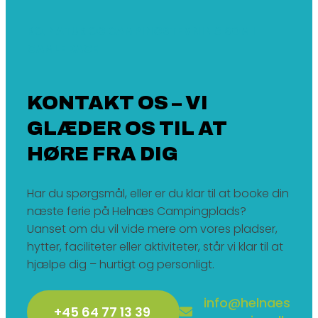
RO, NATUR OG CAMPINGSTEMNING SOM I
GAMLE DAGE
KONTAKT OS – VI
GLÆDER OS TIL AT
HØRE FRA DIG
Har du spørgsmål, eller er du klar til at booke din
næste ferie på Helnæs Campingplads?
Uanset om du vil vide mere om vores pladser,
hytter, faciliteter eller aktiviteter, står vi klar til at
hjælpe dig – hurtigt og personligt.
info@helnaes
+45 64 77 13 39